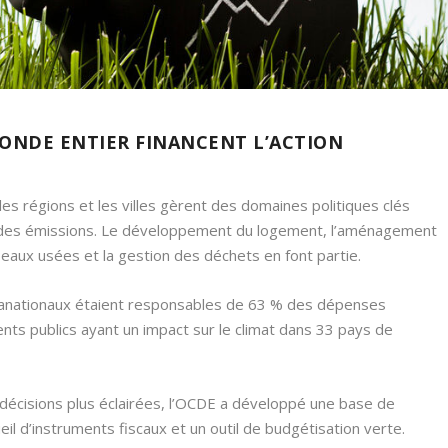
 MONDE ENTIER FINANCENT L’ACTION
s régions et les villes gèrent des domaines politiques clés
 des émissions. Le développement du logement, l’aménagement
s eaux usées et la gestion des déchets en font partie.
anationaux étaient responsables de 63 % des dépenses
nts publics ayant un impact sur le climat dans 33 pays de
écisions plus éclairées, l’OCDE a développé une base de
il d’instruments fiscaux et un outil de budgétisation verte.