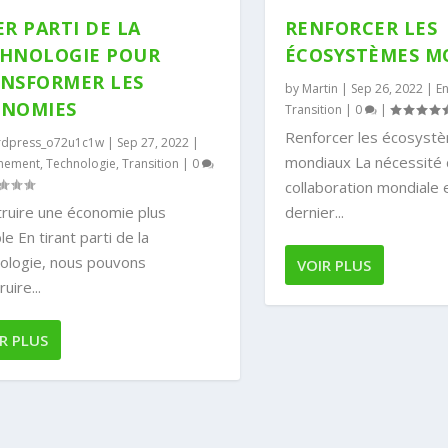
ER PARTI DE LA
RENFORCER LES
HNOLOGIE POUR
ÉCOSYSTÈMES M
NSFORMER LES
by
Martin
|
Sep 26, 2022
|
E
ONOMIES
Transition
|
0
|
Renforcer les écosyst
dpress_o72u1c1w
|
Sep 27, 2022
|
mondiaux La nécessité 
onement
,
Technologie
,
Transition
|
0
collaboration mondiale e
ruire une économie plus
dernier...
le En tirant parti de la
ologie, nous pouvons
VOIR PLUS
uire...
R PLUS