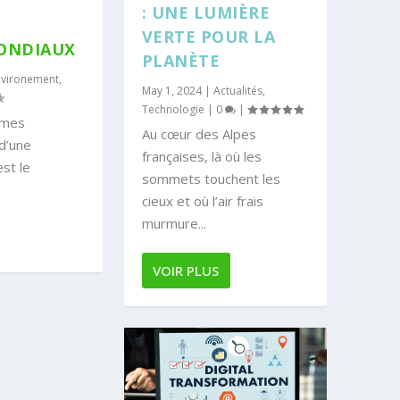
: UNE LUMIÈRE
VERTE POUR LA
ONDIAUX
PLANÈTE
nvironement
,
May 1, 2024
|
Actualités
,
Technologie
|
0
|
èmes
Au cœur des Alpes
d’une
françaises, là où les
st le
sommets touchent les
cieux et où l’air frais
murmure...
VOIR PLUS