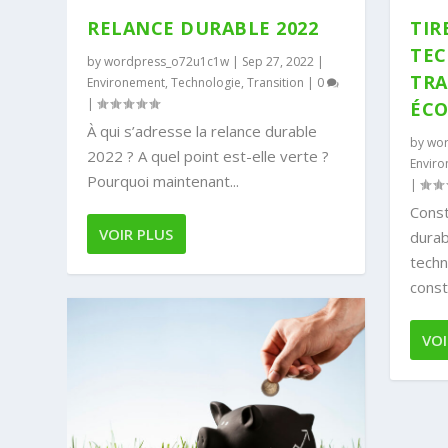
RELANCE DURABLE 2022
TIR
TEC
by
wordpress_o72u1c1w
|
Sep 27, 2022
|
TRA
Environement
,
Technologie
,
Transition
|
0
|
ÉC
À qui s’adresse la relance durable
by
wor
2022 ? A quel point est-elle verte ?
Envir
Pourquoi maintenant...
|
Const
VOIR PLUS
durab
techn
constr
VOI